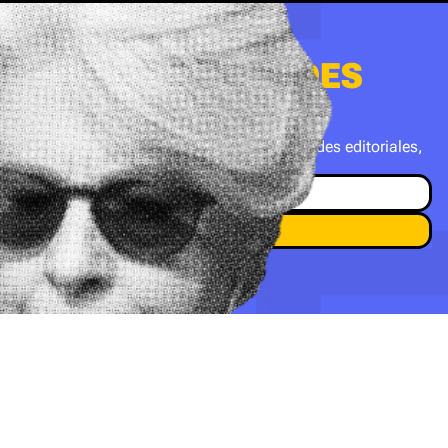
QUIERO NOVEDADES
DE BOOKBUSTER
Suscribite a nuestro newsletter con novedades editoriales,
recomendaciones y mucho más.
Suscripción
Encontrá tu libro
Hacete socio
Explorar la librería
Bookbuster
Contacto
Acerca de nosotros
hola@bookbuster.club