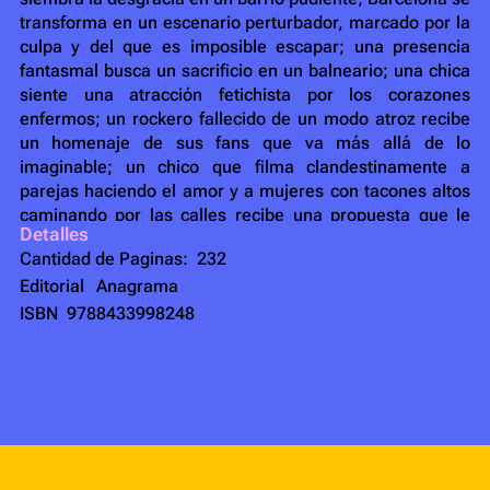
transforma en un escenario perturbador, marcado por la
culpa y del que es imposible escapar; una presencia
fantasmal busca un sacrificio en un balneario; una chica
siente una atracción fetichista por los corazones
enfermos; un rockero fallecido de un modo atroz recibe
un homenaje de sus fans que va más allá de lo
imaginable; un chico que filma clandestinamente a
parejas haciendo el amor y a mujeres con tacones altos
caminando por las calles recibe una propuesta que le
Detalles
cambiará la vida...
Cantidad de Paginas:
232
E
n los doce soberbios cuentos que componen este
Editorial
Anagrama
volumen Mariana Enriquez despliega todo un
ISBN
9788433998248
repertorio de recursos del relato clásico de terror:
apariciones espectrales, brujas, sesiones de
espiritismo, grutas, visiones, muertos que vuelven a la
vida... Pero, lejos de proponer una mera revisitación
arqueológica del género, reelabora ese material con
una voz propia y radicalmente moderna. Tirando del
hilo de la mejor tradición, la lleva un paso más allá, con