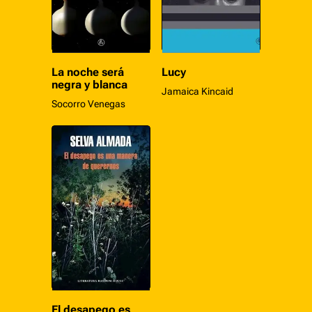
La noche será
Lucy
negra y blanca
Jamaica Kincaid
Socorro Venegas
El desapego es