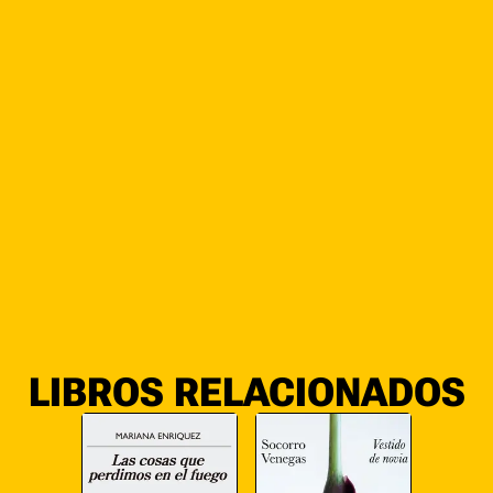
historias que indagan en lo siniestro que se agazapa en
lo cotidiano, despliegan un turbio erotismo y crean
imágenes poderosísimas que dejan una huella
indeleble.
Quienes descubrieron a Mariana Enriquez con
Las cosas
que perdimos en el fuego
tienen ahora en sus manos un
libro anterior, en el que ya aparece perfectamente
dibujado el universo de una escritora que conecta con
maestros modernos de la literatura de terror como
Shirley Jackson, Thomas Ligotti o su compatriota
Cortázar. Enriquez se asoma a los abismos más
recónditos del alma humana, a las soterradas corrientes
de la sexualidad y la obsesión.
LIBROS RELACIONADOS