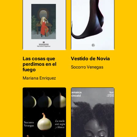
Las cosas que
Vestido de Novia
perdimos en el
Socorro Venegas
fuego
Mariana Enriquez