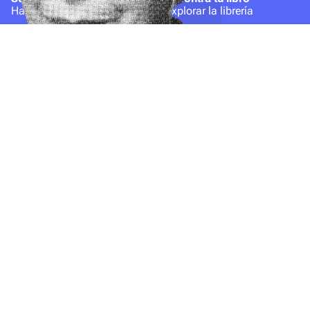
Hacete socio
Explorar la librería
Bookbuster
Contacto
Acerca de nosotros
hola@bookbuster.club
Nuestros cafés
Balbastro 1223, Parque
Términos y condiciones
Chacabuco (1424),
Política de privacidad
CABA
Made with
Love
by Borea.Studio