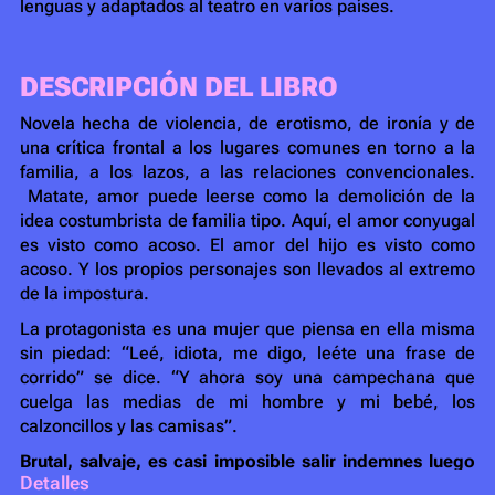
lenguas y adaptados al teatro en varios países.
DESCRIPCIÓN DEL LIBRO
Novela hecha de violencia, de erotismo, de ironía y de
una crítica frontal a los lugares comunes en torno a la
familia, a los lazos, a las relaciones convencionales.
Matate, amor puede leerse como la demolición de la
idea costumbrista de familia tipo. Aquí, el amor conyugal
es visto como acoso. El amor del hijo es visto como
acoso. Y los propios personajes son llevados al extremo
de la impostura.
La protagonista es una mujer que piensa en ella misma
sin piedad: “
Leé, idiota, me digo, leéte una frase de
corrido
” se dice. “
Y ahora soy una campechana que
cuelga las medias de mi hombre y mi bebé, los
calzoncillos y las camisas”
.
Brutal, salvaje, es casi imposible salir indemnes luego
Detalles
de haber leído a Ariana Harwicz.