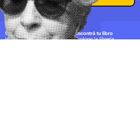
Suscripción
Encontrá tu libro
Hacete socio
Explorar la librería
Bookbuster
Contacto
Acerca de nosotros
hola@bookbuster.club
Nuestros cafés
Balbastro 1223, Parque
Términos y condiciones
Chacabuco (1424),
Política de privacidad
CABA
Made with
Love
by Borea.Studio