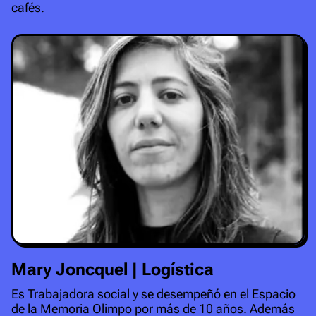
cafés.
Mary Joncquel | Logística
Es Trabajadora social y se desempeñó en el Espacio
de la Memoria Olimpo por más de 10 años. Además