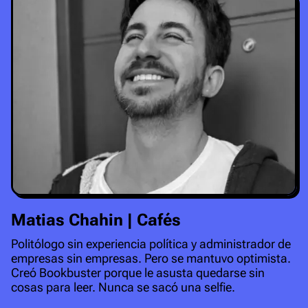
Matias Chahin | Cafés
Politólogo sin experiencia política y administrador de
empresas sin empresas. Pero se mantuvo optimista.
Creó Bookbuster porque le asusta quedarse sin
cosas para leer. Nunca se sacó una selfie.