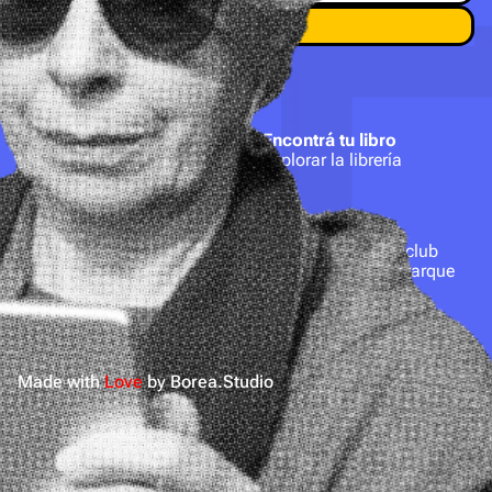
Suscripción
Encontrá tu libro
Hacete socio
Explorar la librería
Bookbuster
Contacto
Acerca de nosotros
hola@bookbuster.club
Nuestros cafés
Balbastro 1223, Parque
Términos y condiciones
Chacabuco (1424),
Política de privacidad
CABA
Made with
Love
by Borea.Studio