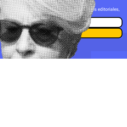
DE BOOKBUSTER
Suscribite a nuestro newsletter con novedades editoriales,
recomendaciones y mucho más.
Suscripción
Encontrá tu libro
Hacete socio
Explorar la librería
Bookbuster
Contacto
Acerca de nosotros
hola@bookbuster.club
Nuestros cafés
Balbastro 1223, Parque
Términos y condiciones
Chacabuco (1424),
Política de privacidad
CABA
Made with
Love
by Borea.Studio