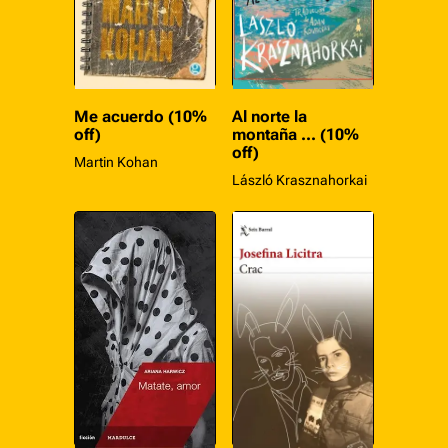
Me acuerdo (10%
Al norte la
off)
montaña ... (10%
off)
Martin Kohan
László Krasznahorkai